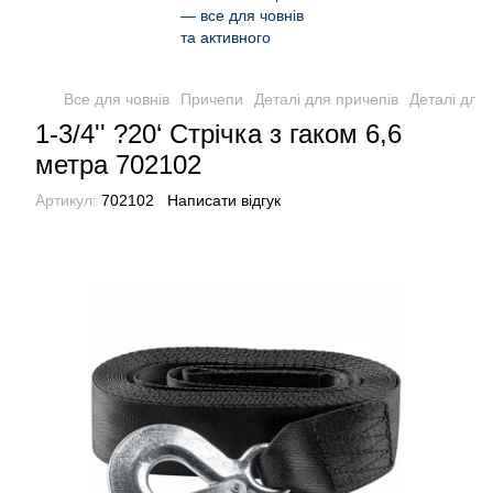
Все для човнів
Причепи
Деталі для причепів
Деталі для
1-3/4'' ?20‘ Стрічка з гаком 6,6
метра 702102
Артикул:
702102
Написати відгук