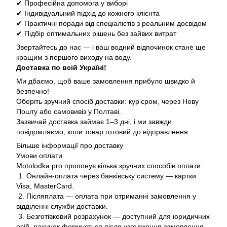
✔ Професійна допомога у виборі
✔ Індивідуальний підхід до кожного клієнта
✔ Практичні поради від спеціалістів з реальним досвідом
✔ Підбір оптимальних рішень без зайвих витрат
Звертайтесь до нас — і ваш водний відпочинок стане ще
кращим з першого виходу на воду.
Доставка по всій Україні!
Ми дбаємо, щоб ваше замовлення прибуло швидко й
безпечно!
Оберіть зручний спосіб доставки: кур’єром, через Нову
Пошту або самовивіз у Полтаві.
Зазвичай доставка займає 1–3 дні, і ми завжди
повідомляємо, коли товар готовий до відправлення.
Більше інформації про доставку
Умови оплати
Motolodka.pro пропонує кілька зручних способів оплати:
1. Онлайн-оплата через банківську систему — картки
Visa, MasterCard.
2. Післяплата — оплата при отриманні замовлення у
відділенні служби доставки.
3. Безготівковий розрахунок — доступний для юридичних
осіб, рахунок формується після узгодження замовлення.