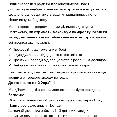
Наші експерти з радістю проконсультують вас і
допоможуть підібрати
човен, мотор або аксесуари
, які
ідеально відповідатимуть вашим завданням, стилю
відпочинку та бюджету.
Ми не просто продаємо — ми ділимось досвідом.
Розкажемо,
як отримати максимум комфорту, безпеки
та задоволення від перебування на воді
, враховуючи
всі нюанси експлуатації.
✔ Професійна допомога у виборі
✔ Індивідуальний підхід до кожного клієнта
✔ Практичні поради від спеціалістів з реальним досвідом
✔ Підбір оптимальних рішень без зайвих витрат
Звертайтесь до нас — і ваш водний відпочинок стане ще
кращим з першого виходу на воду.
Доставка по всій Україні!
Ми дбаємо, щоб ваше замовлення прибуло швидко й
безпечно!
Оберіть зручний спосіб доставки: кур’єром, через Нову
Пошту або самовивіз у Полтаві.
Зазвичай доставка займає 1–3 дні, і ми завжди
повідомляємо, коли товар готовий до відправлення.