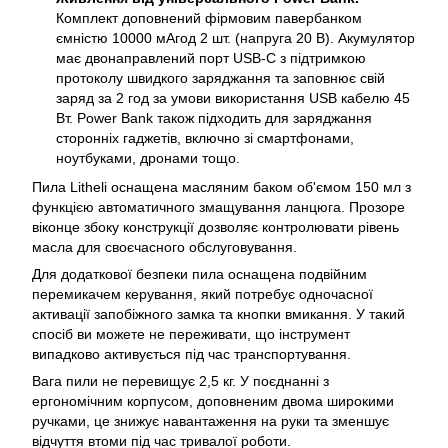
Комплект доповнений фірмовим павербанком
ємністю 10000 мАгод 2 шт. (напруга 20 В). Акумулятор
має двонаправлений порт USB-C з підтримкою
протоколу швидкого заряджання та заповнює свій
заряд за 2 год за умови використання USB кабелю 45
Вт. Power Bank також підходить для заряджання
сторонніх гаджетів, включно зі смартфонами,
ноутбуками, дронами тощо.
Пила Litheli оснащена масляним баком об'ємом 150 мл з
функцією автоматичного змащування ланцюга. Прозоре
віконце збоку конструкції дозволяє контролювати рівень
масла для своєчасного обслуговування.
Для додаткової безпеки пила оснащена подвійним
перемикачем керування, який потребує одночасної
активації запобіжного замка та кнопки вмикання. У такий
спосіб ви можете не переживати, що інструмент
випадково активується під час транспортування.
Вага пили не перевищує 2,5 кг. У поєднанні з
ергономічним корпусом, доповненим двома широкими
ручками, це знижує навантаження на руки та зменшує
відчуття втоми під час тривалої роботи.