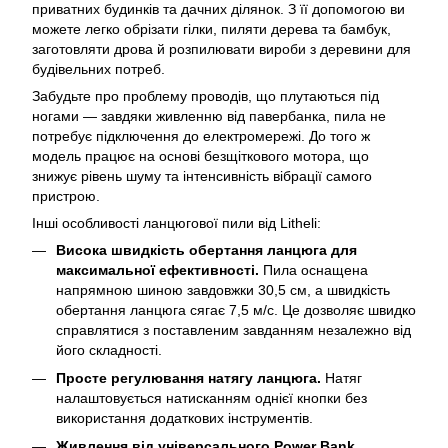
приватних будинків та дачних ділянок. З її допомогою ви
можете легко обрізати гілки, пиляти дерева та бамбук,
заготовляти дрова й розпилювати вироби з деревини для
будівельних потреб.
Забудьте про проблему проводів, що плутаються під
ногами — завдяки живленню від павербанка, пила не
потребує підключення до електромережі. До того ж
модель працює на основі безщіткового мотора, що
знижує рівень шуму та інтенсивність вібрації самого
пристрою.
Інші особливості ланцюгової пили від Litheli:
Висока швидкість обертання ланцюга для
максимальної ефективності.
Пила оснащена
напрямною шиною завдовжки 30,5 см, а швидкість
обертання ланцюга сягає 7,5 м/с. Це дозволяє швидко
справлятися з поставленим завданням незалежно від
його складності.
Просте регулювання натягу ланцюга.
Натяг
налаштовується натисканням однієї кнопки без
використання додаткових інструментів.
Живлення від універсального Power Bank.