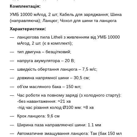
Комплектація:
УМБ 10000 мАгод, 2 шт; Кабель для заряджання; Шина
(направляюча); Ланцюг; Чохол для шини та ланцюга
Характеристики:
ланцюгова пила Litheli з живленням від УМБ 10000
мАгод, 2 шт. (є в комплекті);
тип двигуна – безщітковий;
напруга акумулятора – 20 В;
швидкість обертання ланцюга – 7,5 м/с;
довжина напрямної шини – 30,5 см;
об'єм масляного бака – 150 мл;
Час роботи на повному заряді (з холодного старту):
-без навантаження: ≈21 хв
-під час різання колод Ø100 мм: ≈8 хв
Крок ланцюга: 9,6 см
Ширина паза направляючої шини: 1.1 мм
Автоматичне змащування ланцюга: Так (бак 150 мл