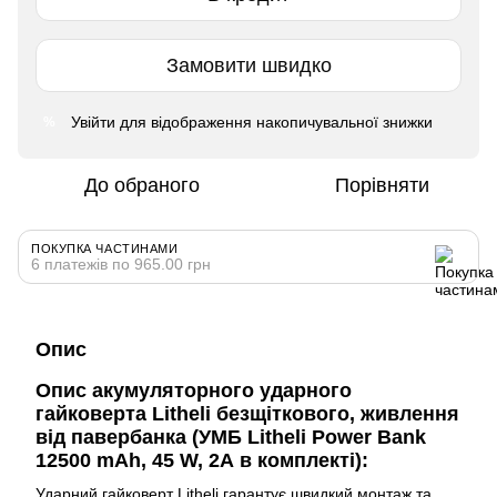
Замовити швидко
Увійти
для відображення накопичувальної знижки
%
До обраного
Порівняти
ПОКУПКА ЧАСТИНАМИ
6 платежів по 965.00 грн
Опис
Опис акумуляторного ударного
гайковерта Litheli безщіткового, живлення
від павербанка (УМБ Litheli Power Bank
12500 mAh, 45 W, 2А в комплекті):
Ударний гайковерт Litheli гарантує швидкий монтаж та