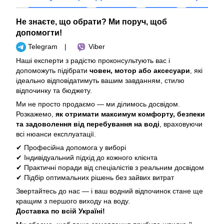
Не знаєте, що обрати? Ми поруч, щоб
допомогти!
Telegram
|
Viber
Наші експерти з радістю проконсультують вас і
допоможуть підібрати
човен, мотор або аксесуари
, які
ідеально відповідатимуть вашим завданням, стилю
відпочинку та бюджету.
Ми не просто продаємо — ми ділимось досвідом.
Розкажемо,
як отримати максимум комфорту, безпеки
та задоволення від перебування на воді
, враховуючи
всі нюанси експлуатації.
✔ Професійна допомога у виборі
✔ Індивідуальний підхід до кожного клієнта
✔ Практичні поради від спеціалістів з реальним досвідом
✔ Підбір оптимальних рішень без зайвих витрат
Звертайтесь до нас — і ваш водний відпочинок стане ще
кращим з першого виходу на воду.
Доставка по всій Україні!