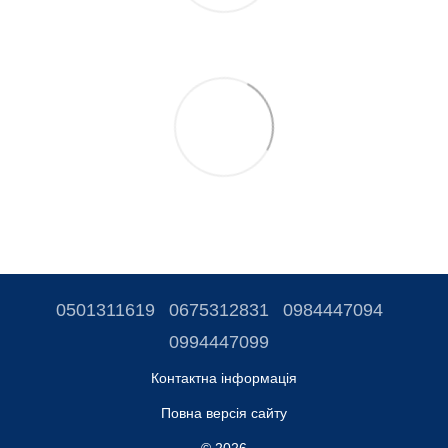
0501311619
0675312831
0984447094
0994447099
Контактна інформація
Повна версія сайту
© 2026