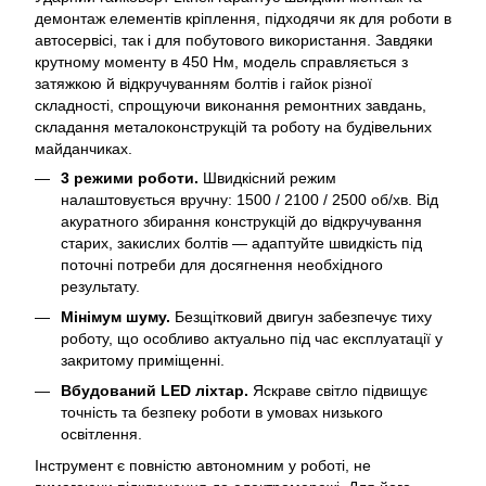
демонтаж елементів кріплення, підходячи як для роботи в
автосервісі, так і для побутового використання. Завдяки
крутному моменту в 450 Нм, модель справляється з
затяжкою й відкручуванням болтів і гайок різної
складності, спрощуючи виконання ремонтних завдань,
складання металоконструкцій та роботу на будівельних
майданчиках.
3 режими роботи.
Швидкісний режим
налаштовується вручну: 1500 / 2100 / 2500 об/хв. Від
акуратного збирання конструкцій до відкручування
старих, закислих болтів — адаптуйте швидкість під
поточні потреби для досягнення необхідного
результату.
Мінімум шуму.
Безщітковий двигун забезпечує тиху
роботу, що особливо актуально під час експлуатації у
закритому приміщенні.
Вбудований LED ліхтар.
Яскраве світло підвищує
точність та безпеку роботи в умовах низького
освітлення.
Інструмент є повністю автономним у роботі, не