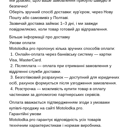
Ми дбаємо, щоб ваше замовлення прибуло швидко й
безпечно!
Оберіть зручний спосіб доставки: кур’єром, через Нову
Пошту або самовивіз у Полтаві.
Зазвичай доставка займає 1–3 дні, і ми завжди
повідомляємо, коли товар готовий до відправлення.
Більше інформації про доставку
Умови оплати
Motolodka.pro пропонує кілька зручних способів оплати:
1. Онлайн-оплата через банківську систему — картки
Visa, MasterCard.
2. Післяплата — оплата при отриманні замовлення у
відділенні служби доставки.
3. Безготівковий розрахунок — доступний для юридичних
осіб, рахунок формується після узгодження замовлення.
4. Розстрочка — можливість купити товар в оплату
частинами за допомогою партнерських сервісів.
Оплата вважається підтвердженням згоди з умовами
купівлі-продажу на сайті Motolodka.pro.
Гарантійні умови
Motolodka.pro гарантує відповідність усіх товарів
технічним характеристикам і нормам виробника.