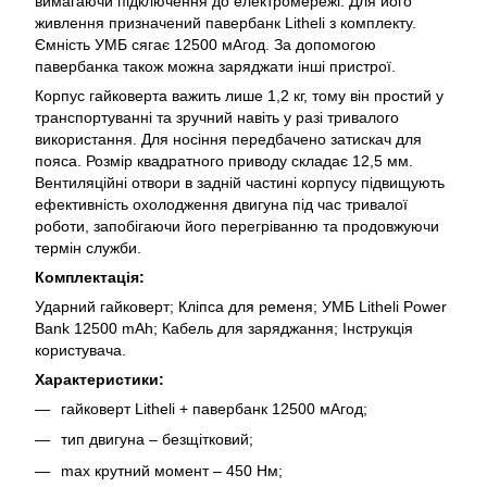
вимагаючи підключення до електромережі. Для його
живлення призначений павербанк Litheli з комплекту.
Ємність УМБ сягає 12500 мАгод. За допомогою
павербанка також можна заряджати інші пристрої.
Корпус гайковерта важить лише 1,2 кг, тому він простий у
транспортуванні та зручний навіть у разі тривалого
використання. Для носіння передбачено затискач для
пояса. Розмір квадратного приводу складає 12,5 мм.
Вентиляційні отвори в задній частині корпусу підвищують
ефективність охолодження двигуна під час тривалої
роботи, запобігаючи його перегріванню та продовжуючи
термін служби.
Комплектація:
Ударний гайковерт; Кліпса для ременя; УМБ Litheli Power
Bank 12500 mAh; Кабель для заряджання; Інструкція
користувача.
Характеристики:
гайковерт Litheli + павербанк 12500 мАгод;
тип двигуна – безщітковий;
max крутний момент – 450 Нм;