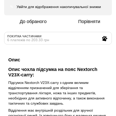
Увійти
для відображення накопичувальної знижки
%
До обраного
Порівняти
ПОКУПКА ЧАСТИНАМИ
6 платежів по 203.33 грн
Опис
Опис чохла підсумка на пояс Nextorch
V23X-carry:
Підсумок Nextorch V23X-carry з одним великим
відділенням призначений для зберігання та
транспортування ліхтаря, ножа та інших предметів,
необхідних для активного відпочинку, а також виконання
тактичних та службових завдань.
Відділення має внутрішній роздільник для зручної
організації речей. Із зовнішнього боку є маленька кишеня,