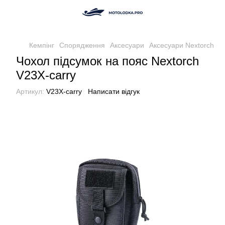
Кемпінг
Спорядження
Аксесуари
Аксесуари Nextorch
Чохол підсумок на пояс Nextorch
V23X-carry
Артикул:
V23X-carry
Написати відгук