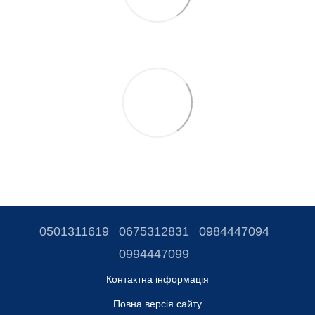
0501311619
0675312831
0984447094
0994447099
Контактна інформація
Повна версія сайту