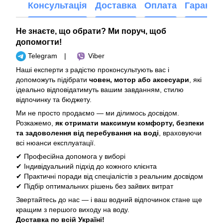
Консультація
Доставка
Оплата
Гарантія
Не знаєте, що обрати? Ми поруч, щоб
допомогти!
Telegram
|
Viber
Наші експерти з радістю проконсультують вас і
допоможуть підібрати
човен, мотор або аксесуари
, які
ідеально відповідатимуть вашим завданням, стилю
відпочинку та бюджету.
Ми не просто продаємо — ми ділимось досвідом.
Розкажемо,
як отримати максимум комфорту, безпеки
та задоволення від перебування на воді
, враховуючи
всі нюанси експлуатації.
✔ Професійна допомога у виборі
✔ Індивідуальний підхід до кожного клієнта
✔ Практичні поради від спеціалістів з реальним досвідом
✔ Підбір оптимальних рішень без зайвих витрат
Звертайтесь до нас — і ваш водний відпочинок стане ще
кращим з першого виходу на воду.
Доставка по всій Україні!