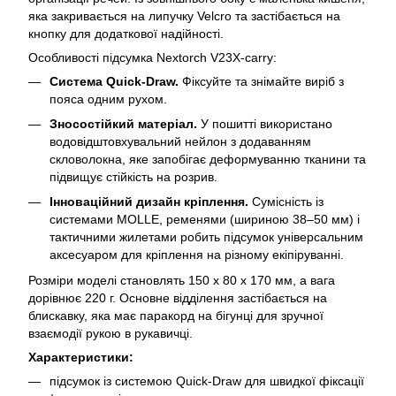
яка закривається на липучку Velcro та застібається на
кнопку для додаткової надійності.
Особливості підсумка Nextorch V23X-carry:
Система Quick-Draw.
Фіксуйте та знімайте виріб з
пояса одним рухом.
Зносостійкий матеріал.
У пошитті використано
водовідштовхувальний нейлон з додаванням
скловолокна, яке запобігає деформуванню тканини та
підвищує стійкість на розрив.
Інноваційний дизайн кріплення.
Сумісність із
системами MOLLE, ременями (шириною 38–50 мм) і
тактичними жилетами робить підсумок універсальним
аксесуаром для кріплення на різному екіпіруванні.
Розміри моделі становлять 150 х 80 х 170 мм, а вага
дорівнює 220 г. Основне відділення застібається на
блискавку, яка має паракорд на бігунці для зручної
взаємодії рукою в рукавичці.
Характеристики:
підсумок із системою Quick-Draw для швидкої фіксації