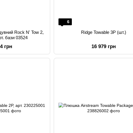
6
дувний Rock N' Tow 2,
Ridge Towable 3P (шт.)
рт. бази 03524
04 грн
16 979 грн