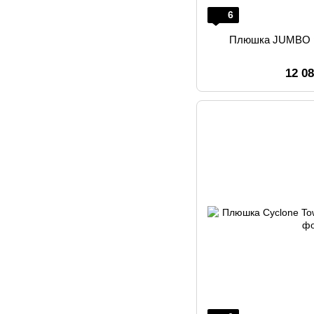
6
Плюшка JUMBO р
12 0