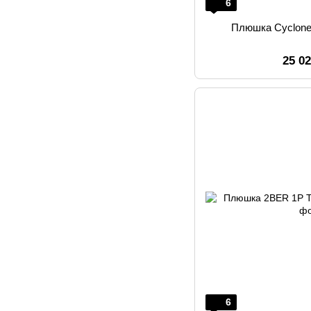
6
Плюшка Cyclone
25 0
6