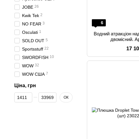
26
JOBE
2
Kwik Tek
6
3
NO FEAR
1
Osculati
Водний атракціон на
двомісний. А
5
SOLD OUT
17 1
22
Sportsstuff
10
SWORDFISH
32
WOW
7
WOW США
Ціна, грн
Від Ціна, грн
До Ціна, грн
ОК