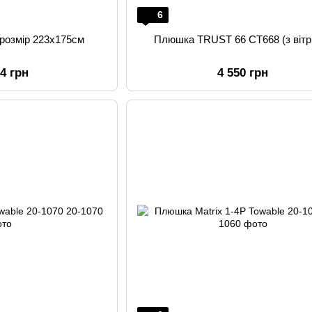
6
озмір 223х175см
Плюшка TRUST 66 CT668 (з вітр
84 грн
4 550 грн