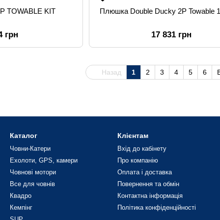
1Р TOWAВLE KIT
Плюшка Double Ducky 2P Towable 
4 грн
17 831 грн
Назад
1
2
3
4
5
6
Каталог
Клієнтам
Човни-Катери
Вхід до кабінету
Ехолоти, GPS, камери
Про компанію
Човнові мотори
Оплата і доставка
Все для човнів
Повернення та обмін
Квадро
Контактна інформація
Кемпінг
Політика конфіденційності
SUP