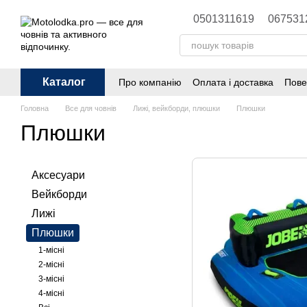
Перейти до основного контенту
0501311619
067531
Каталог
Про компанію
Оплата і доставка
Пове
Головна
Все для човнів
Лижі, вейкборди, плюшки
Плюшки
Плюшки
Аксесуари
Вейкборди
Лижі
Плюшки
1-місні
2-місні
3-місні
4-місні