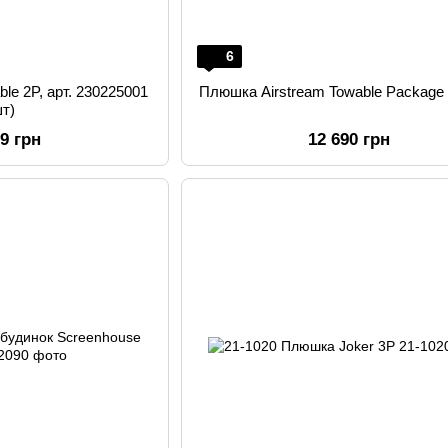
6
le 2P, арт. 230225001
Плюшка Airstream Towable Package 
шт)
29 грн
12 690 грн