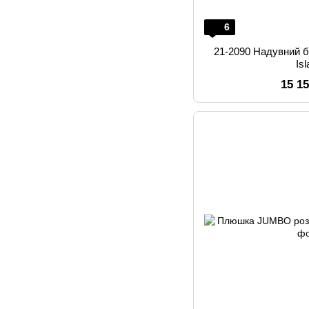
6
21-2090 Надувний 
Is
15 1