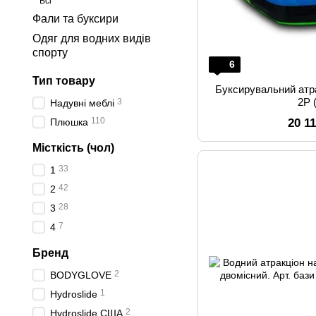
Всі
Фали та буксири
Одяг для водних видів
спорту
6
Тип товару
Буксирувальний атр
2P 
3
Надувні меблі
110
20 1
Плюшка
Місткість (чол)
33
1
42
2
28
3
7
4
Бренд
2
BODYGLOVE
1
Hydroslide
2
Hydroslide США