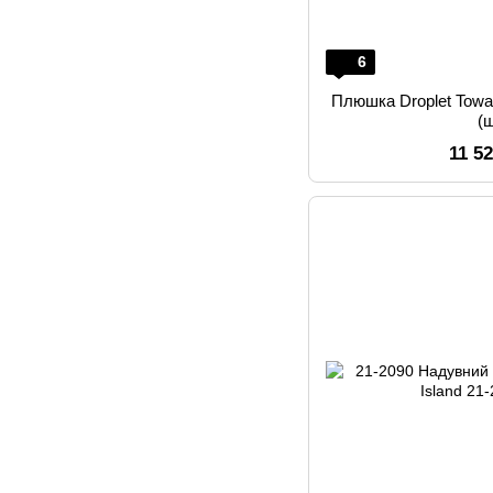
6
Плюшка Droplet Towab
(
11 5