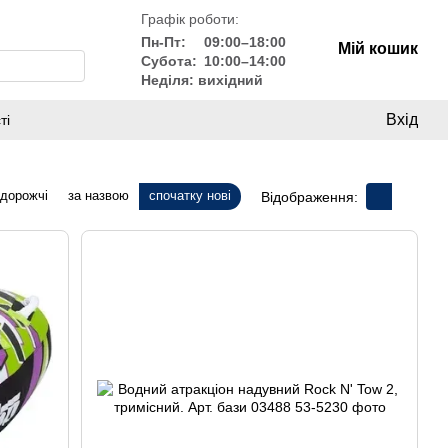
Графік роботи:
Пн-Пт:
09:00–18:00
Мій кошик
Субота:
10:00–14:00
Неділя: вихідний
Вхід
ті
 дорожчі
за назвою
спочатку нові
Відображення: