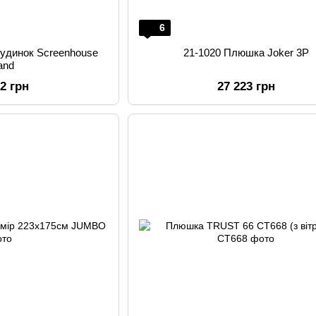
6
будинок Screenhouse
21-1020 Плюшка Joker 3P
land
52 грн
27 223 грн