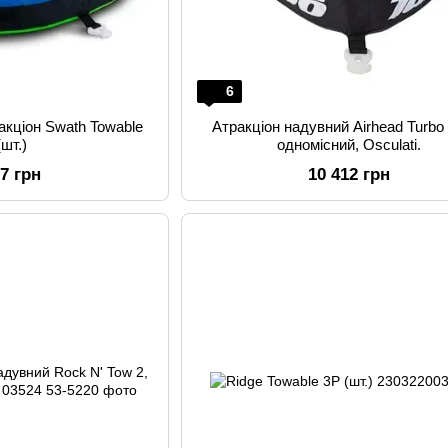
6
акціон Swath Towable
Атракціон надувний Airhead Turbo 
(шт.)
одномісний, Osculati.
17 грн
10 412 грн