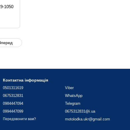
19-1050
Вперед
Контактна інформація
0501311619
Viber
0675312831
WhatsApp
0984447094
Telegram
0994447099
0675312831@i.ua
motolodka.ukr@gmail.com
Передзвонити вам?