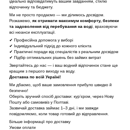
ідеально відповідатимуть вашим завданням, стилю
відпочинку та бюджету.
Ми не просто продаємо — ми ділимось досвідом.
Розкажемо,
як отримати максимум комфорту, безпеки
та задоволення від перебування на воді
, враховуючи
всі нюанси експлуатації.
✔ Професійна допомога у виборі
✔ Індивідуальний підхід до кожного клієнта
✔ Практичні поради від спеціалістів з реальним досвідом
✔ Підбір оптимальних рішень без зайвих витрат
Звертайтесь до нас — і ваш водний відпочинок стане ще
кращим з першого виходу на воду.
Доставка по всій Україні!
Ми дбаємо, щоб ваше замовлення прибуло швидко й
безпечно!
Оберіть зручний спосіб доставки: кур’єром, через Нову
Пошту або самовивіз у Полтаві.
Зазвичай доставка займає 1–3 дні, і ми завжди
повідомляємо, коли товар готовий до відправлення.
Більше інформації про доставку
Умови оплати