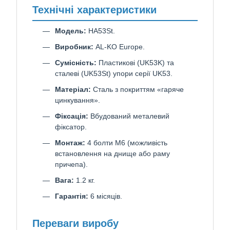
Технічні характеристики
Модель:
HA53St.
Виробник:
AL-KO Europe.
Сумісність:
Пластикові (UK53K) та
сталеві (UK53St) упори серії UK53.
Матеріал:
Сталь з покриттям «гаряче
цинкування».
Фіксація:
Вбудований металевий
фіксатор.
Монтаж:
4 болти М6 (можливість
встановлення на днище або раму
причепа).
Вага:
1.2 кг.
Гарантія:
6 місяців.
Переваги виробу