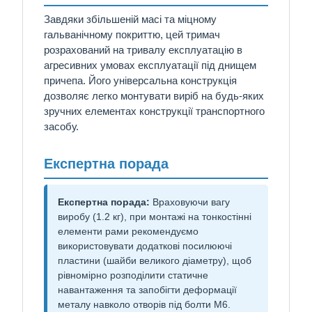
Завдяки збільшеній масі та міцному
гальванічному покриттю, цей тримач
розрахований на тривалу експлуатацію в
агресивних умовах експлуатації під днищем
причепа. Його універсальна конструкція
дозволяє легко монтувати виріб на будь-яких
зручних елементах конструкції транспортного
засобу.
Експертна порада
Експертна порада:
Враховуючи вагу
виробу (1.2 кг), при монтажі на тонкостінні
елементи рами рекомендуємо
використовувати додаткові посилюючі
пластини (шайби великого діаметру), щоб
рівномірно розподілити статичне
навантаження та запобігти деформації
металу навколо отворів під болти М6.