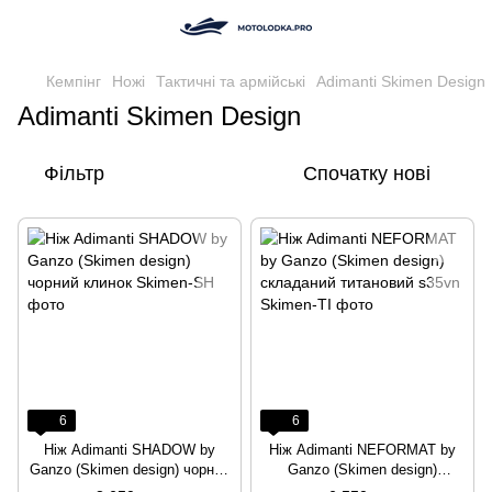
Кемпінг
Ножі
Тактичні та армійські
Adimanti Skimen Design
Adimanti Skimen Design
Фільтр
Спочатку нові
6
6
Нiж Adimanti SHADOW by
Нiж Adimanti NEFORMAT by
Ganzo (Skimen design) чoрний
Ganzo (Skimen design)
клинок
складаний титановий s35vn