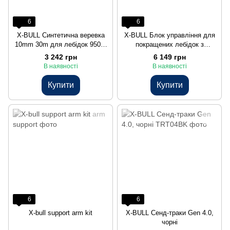
6
6
X-BULL Синтетична веревка
X-BULL Блок управління для
10mm 30m для лебідок 9500-
покращених лебідок з
17000lbs
багатофункціональним
3 242 грн
6 149 грн
пультом.
В наявності
В наявності
Купити
Купити
6
6
X-bull support arm kit
X-BULL Сенд-траки Gen 4.0,
чорні