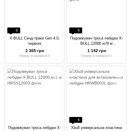
6
6
X-BULL Сенд-траки Gen 4.0,
Подовжувач троса лебідки X-
червоні
BULL 12000 кг/9 м
(HRSS12009)
2 365 грн
1 142 грн
Немає в наявності
Немає в наявності
6
Подовжувач троса лебідки X-
Xbull універсальна пластина