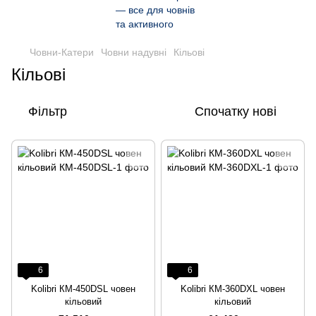
Човни-Катери
Човни надувні
Кільові
Кільові
Фільтр
Спочатку нові
6
6
Kolibri КМ-450DSL човен
Kolibri КМ-360DXL човен
кільовий
кільовий