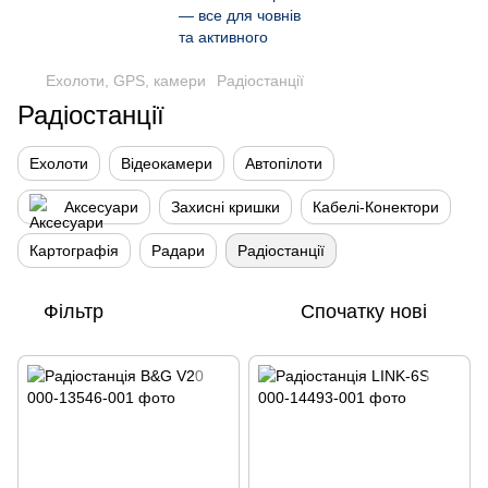
Ехолоти, GPS, камери
Радіостанції
Радіостанції
Ехолоти
Відеокамери
Автопілоти
Аксесуари
Захисні кришки
Кабелі-Конектори
Картографія
Радари
Радіостанції
Фільтр
Спочатку нові