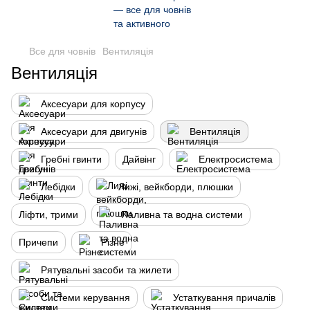
Все для човнів
Вентиляція
Вентиляція
Аксесуари для корпусу
Аксесуари для двигунів
Вентиляція
Гребні гвинти
Дайвінг
Електросистема
Лебідки
Лижі, вейкборди, плюшки
Ліфти, трими
Паливна та водна системи
Причепи
Різне
Рятувальні засоби та жилети
Системи керування
Устаткування причалів