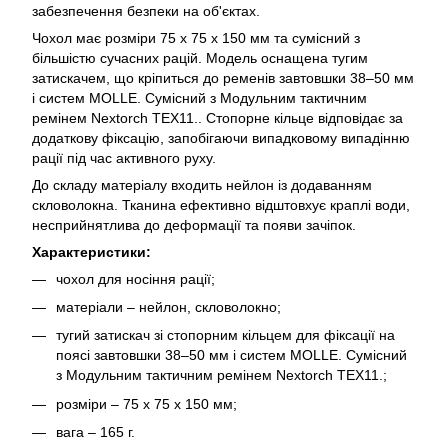
забезпечення безпеки на об'єктах.
Чохол має розміри 75 х 75 х 150 мм та сумісний з
більшістю сучасних рацій. Модель оснащена тугим
затискачем, що кріпиться до ременів завтовшки 38–50 мм
і систем MOLLE. Сумісний з Модульним тактичним
ремінем Nextorch TEX11.. Стопорне кільце відповідає за
додаткову фіксацію, запобігаючи випадковому випадінню
рації під час активного руху.
До складу матеріалу входить нейлон із додаванням
скловолокна. Тканина ефективно відштовхує краплі води,
несприйнятлива до деформації та появи зачіпок.
Характеристики:
чохол для носіння рації;
матеріали – нейлон, скловолокно;
тугий затискач зі стопорним кільцем для фіксації на
поясі завтовшки 38–50 мм і систем MOLLE. Сумісний
з Модульним тактичним ремінем Nextorch TEX11.;
розміри – 75 х 75 х 150 мм;
вага – 165 г.