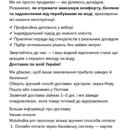
Ми не просто продаємо — ми ділимось досвідом.
Розкажемо,
як отримати максимум комфорту, безпеки
та задоволення від перебування на воді
, враховуючи
всі нюанси експлуатації.
✔ Професійна допомога у виборі
✔ Індивідуальний підхід до кожного клієнта
✔ Практичні поради від спеціалістів з реальним досвідом
✔ Підбір оптимальних рішень без зайвих витрат
Звертайтесь до нас — і ваш водний відпочинок стане ще
кращим з першого виходу на воду.
Доставка по всій Україні!
Ми дбаємо, щоб ваше замовлення прибуло швидко й
безпечно!
Оберіть зручний спосіб доставки: кур’єром, через Нову
Пошту або самовивіз у Полтаві.
Зазвичай доставка займає 1–3 дні, і ми завжди
повідомляємо, коли товар готовий до відправлення.
Більше інформації про доставку
Умови оплати
Motolodka.pro пропонує кілька зручних способів оплати:
1. Онлайн-оплата через банківську систему — картки