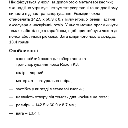
Ніж фіксується у чохлі за допомогою металевої кнопки;
яка надійно утримує інструмент усередині та не дає йому
випасти під час транспортування. Розміри чохла
становлять 142.5 х 60.9 х 8.7 міліметрів. У бічній частині
аксесуара є наскрізний отвір. У нього можна просмикнути
темляк або кільце з карабіном; щоб пристебнути чохол до
пояса або лямки рюкзака. Вага шкіряного чохла складає
13.4 грами.
Особливості:
зносостійкий чохол для зберігання та
транспортування ножа Roxon K3;
колір – чорний;
матеріал – натуральна шкіра;
застібка у вигляді металевої кнопки;
наявність отвору під темляк для носіння на поясі;
розміри – 142.5 х 60.9 х 8.7 мм;
вага – 13.4 г.