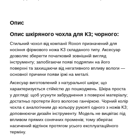
Опис
Опис шкіряного чохла для К3; чорного:
Стильний чохол від компанії Roxon призначений для
носіння фірмового ножа K3 складаного типу. Аксесуар
дозволяє зберегти початковий зовнішній вигляд
інструменту; запобігаючи появі подряпин на його
поверхні та захищаючи від негативного впливу вологи —
основної причини появи іржі на металі.
Аксесуар виготовлений з натуральної шкіри; що
характеризується стійкістю до пошкоджень. Шкіра проста
у догляді: щоб усунути забруднення з поверхні матеріалу;
достатньо протерти його вологою ганчіркою. Чорний колір
чохла є аналогічним до кольору рукояті одного з ножів K3;
доповнюючи дизайн інструменту. Модель не вицвітає під
впливом прямих сонячних променів; тому зберігає
насичений відтінок протягом усього експлуатаційного
терміну.