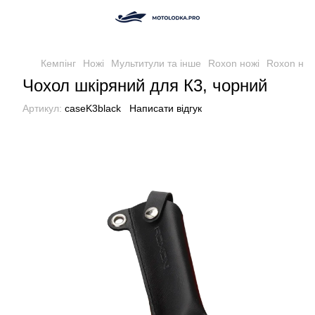
Кемпінг
Ножі
Мультитули та інше
Roxon ножi
Roxon нож
Чохол шкіряний для К3, чорний
Артикул:
caseK3black
Написати відгук