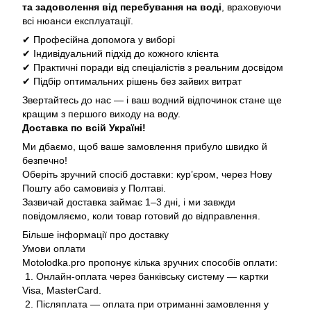
та задоволення від перебування на воді
, враховуючи
всі нюанси експлуатації.
✔ Професійна допомога у виборі
✔ Індивідуальний підхід до кожного клієнта
✔ Практичні поради від спеціалістів з реальним досвідом
✔ Підбір оптимальних рішень без зайвих витрат
Звертайтесь до нас — і ваш водний відпочинок стане ще
кращим з першого виходу на воду.
Доставка по всій Україні!
Ми дбаємо, щоб ваше замовлення прибуло швидко й
безпечно!
Оберіть зручний спосіб доставки: кур’єром, через Нову
Пошту або самовивіз у Полтаві.
Зазвичай доставка займає 1–3 дні, і ми завжди
повідомляємо, коли товар готовий до відправлення.
Більше інформації про доставку
Умови оплати
Motolodka.pro пропонує кілька зручних способів оплати:
1. Онлайн-оплата через банківську систему — картки
Visa, MasterCard.
2. Післяплата — оплата при отриманні замовлення у