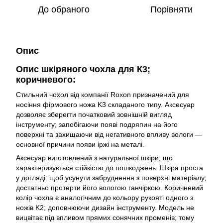
До обраного
Порівняти
Опис
Опис шкіряного чохла для К3;
коричневого:
Стильний чохол від компанії Roxon призначений для
носіння фірмового ножа K3 складаного типу. Аксесуар
дозволяє зберегти початковий зовнішній вигляд
інструменту; запобігаючи появі подряпин на його
поверхні та захищаючи від негативного впливу вологи —
основної причини появи іржі на металі.
Аксесуар виготовлений з натуральної шкіри; що
характеризується стійкістю до пошкоджень. Шкіра проста
у догляді: щоб усунути забруднення з поверхні матеріалу;
достатньо протерти його вологою ганчіркою. Коричневий
колір чохла є аналогічним до кольору рукояті одного з
ножів K2; доповнюючи дизайн інструменту. Модель не
вицвітає під впливом прямих сонячних променів; тому