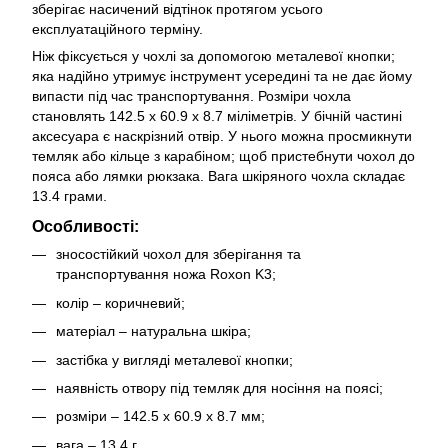
зберігає насичений відтінок протягом усього
експлуатаційного терміну.
Ніж фіксується у чохлі за допомогою металевої кнопки;
яка надійно утримує інструмент усередині та не дає йому
випасти під час транспортування. Розміри чохла
становлять 142.5 х 60.9 х 8.7 міліметрів. У бічній частині
аксесуара є наскрізний отвір. У нього можна просмикнути
темляк або кільце з карабіном; щоб пристебнути чохол до
пояса або лямки рюкзака. Вага шкіряного чохла складає
13.4 грами.
Особливості:
зносостійкий чохол для зберігання та
транспортування ножа Roxon K3;
колір – коричневий;
матеріал – натуральна шкіра;
застібка у вигляді металевої кнопки;
наявність отвору під темляк для носіння на поясі;
розміри – 142.5 х 60.9 х 8.7 мм;
вага – 13.4 г.