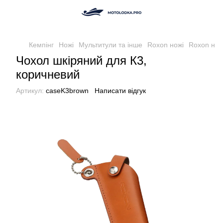
Кемпінг
Ножі
Мультитули та інше
Roxon ножi
Roxon нож
Чохол шкіряний для К3,
коричневий
Артикул:
caseK3brown
Написати відгук