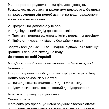
Ми не просто продаємо — ми ділимось досвідом.
Розкажемо,
як отримати максимум комфорту, безпеки
та задоволення від перебування на воді
, враховуючи
всі нюанси експлуатації.
✔ Професійна допомога у виборі
✔ Індивідуальний підхід до кожного клієнта
✔ Практичні поради від спеціалістів з реальним досвідом
✔ Підбір оптимальних рішень без зайвих витрат
Звертайтесь до нас — і ваш водний відпочинок стане ще
кращим з першого виходу на воду.
Доставка по всій Україні!
Ми дбаємо, щоб ваше замовлення прибуло швидко й
безпечно!
Оберіть зручний спосіб доставки: кур’єром, через Нову
Пошту або самовивіз у Полтаві.
Зазвичай доставка займає 1–3 дні, і ми завжди
повідомляємо, коли товар готовий до відправлення.
Більше інформації про доставку
Умови оплати
Motolodka.pro пропонує кілька зручних способів оплати:
1. Онлайн-оплата через банківську систему — картки