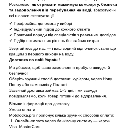
Розкажемо,
як отримати максимум комфорту, безпеки
та задоволення від перебування на воді
, враховуючи
всі нюанси експлуатації.
✔ Професійна допомога у виборі
✔ Індивідуальний підхід до кожного клієнта
✔ Практичні поради від спеціалістів з реальним досвідом
✔ Підбір оптимальних рішень без зайвих витрат
Звертайтесь до нас — і ваш водний відпочинок стане ще
кращим з першого виходу на воду.
Доставка по всій Україні!
Ми дбаємо, щоб ваше замовлення прибуло швидко й
безпечно!
Оберіть зручний спосіб доставки: кур’єром, через Нову
Пошту або самовивіз у Полтаві.
Зазвичай доставка займає 1–3 дні, і ми завжди
повідомляємо, коли товар готовий до відправлення.
Більше інформації про доставку
Умови оплати
Motolodka.pro пропонує кілька зручних способів оплати:
1. Онлайн-оплата через банківську систему — картки
Visa, MasterCard.