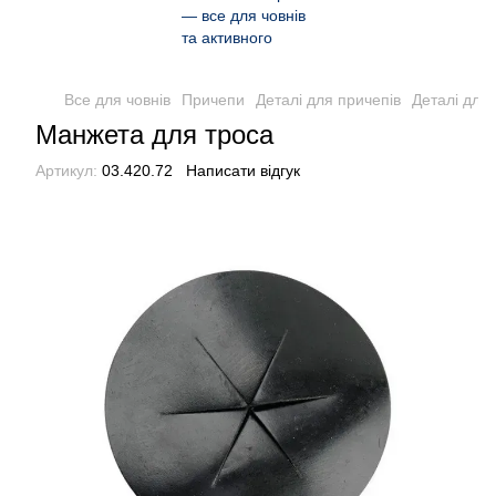
Все для човнів
Причепи
Деталі для причепів
Деталі для 
Манжета для троса
Артикул:
03.420.72
Написати відгук