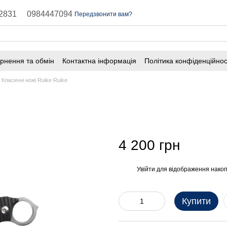
2831
0984447094
Передзвонити вам?
рнення та обмін
Контактна інформація
Політика конфіденційнос
Класичні ножі Ruike Ruike
4 200 грн
Увійти
для відображення накоп
%
Купити