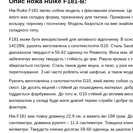
Опис ножа Ruike F181-B:
Ніж Ruike F181 являє собою модель з фіксованим клинком. Це 
якого має складну форму, призначену для тактики. Примірник 
кольору, чорному і пісочному. Модель базується на вже знайо
складного типу.
F181 може бути використаний для активного відпочинку. В осно
14C28N, рукоять виготовлена з склотекстоліти G10. Сталь San
діапазоном твердості в 55-62 одиниці по Роквеллу. Вона має з
забезпечує високу твердість і стійкість до іржі. Ріжуча кромка 
зберігається гострою. Сталь також дуже міцна, а лезо, у разі не
переточування. З неї часто роблять ножі шефські, а також моде
Рукоять виготовлена з склотекстоліти G10, який являє собою с
смол. Це досить міцний і стійкий до пошкоджень матеріал, доб
піддається фарбуванню. До того ж, G10 стійкий до впливів вис
матеріалом у складі буде мати довгий термін служби і добре п
факторів.
Ніж F181 має повну довжину 22,9 см, а важить він 198 грам. Д
сантиметра, довжина рукояті – 11,4 сантиметри. Товщина клин
міліметри. Твердість клинка досягає 58-60 одиниць за шкалою 