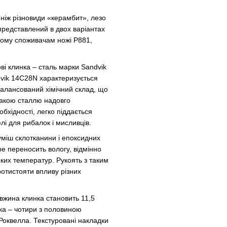
ніж різновиди «керамбит», лезо
представлений в двох варіантах
мому споживачам ножі P881,
ві клинка – сталь марки Sandvik
dvik 14C28N характеризується
балансований хімічний склад, що
з такою сталлю надовго
обхідності, легко піддається
лі для рибалок і мисливців.
уміш склотканини і епоксидних
ре переносить вологу, відмінно
оких температур. Рукоять з таким
ротистояти впливу різних
овжина клинка становить 11,5
ка – чотири з половиною
Роквелла. Текстуровані накладки