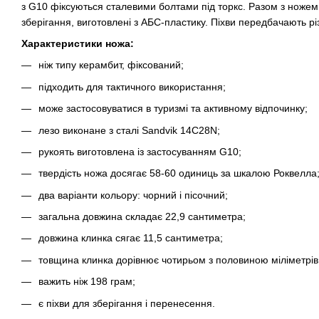
з G10 фіксуються сталевими болтами під торкс. Разом з ножем
зберігання, виготовлені з АБС-пластику. Піхви передбачають різ
Характеристики ножа:
ніж типу керамбит, фіксований;
підходить для тактичного використання;
може застосовуватися в туризмі та активному відпочинку;
лезо виконане з сталі Sandvik 14C28N;
рукоять виготовлена із застосуванням G10;
твердість ножа досягає 58-60 одиниць за шкалою Роквелла
два варіанти кольору: чорний і пісочний;
загальна довжина складає 22,9 сантиметра;
довжина клинка сягає 11,5 сантиметра;
товщина клинка дорівнює чотирьом з половиною міліметрів
важить ніж 198 грам;
є піхви для зберігання і перенесення.