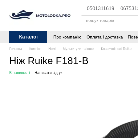
Перейти до основного контенту
0501311619
067531
Каталог
Про компанію
Оплата і доставка
Пове
Головна
Кемпінг
Ножі
Мультитули та інше
Класичні ножі Ruike
Ніж Ruike F181-B
В наявності
Написати відгук