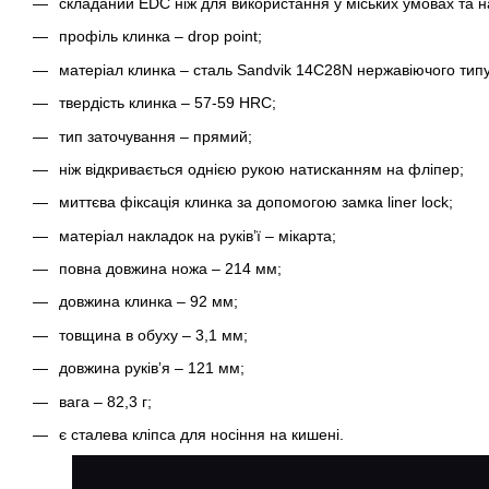
складаний EDC ніж для використання у міських умовах та н
профіль клинка – drop point;
матеріал клинка – сталь Sandvik 14C28N нержавіючого типу
твердість клинка – 57-59 HRC;
тип заточування – прямий;
ніж відкривається однією рукою натисканням на фліпер;
миттєва фіксація клинка за допомогою замка liner lock;
матеріал накладок на руківʼї – мікарта;
повна довжина ножа – 214 мм;
довжина клинка – 92 мм;
товщина в обуху – 3,1 мм;
довжина руківʼя – 121 мм;
вага – 82,3 г;
є сталева кліпса для носіння на кишені.