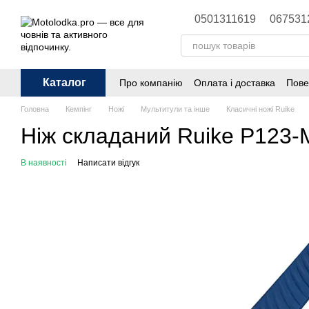
Перейти до основного контенту
0501311619
067531
Каталог
Про компанію
Оплата і доставка
Пове
Головна
Кемпінг
Ножі
Мультитули та інше
Класичні ножі Ruike
Ніж складаний Ruike P123
В наявності
Написати відгук