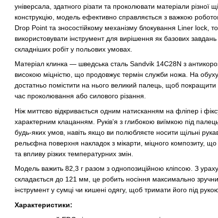
універсала, здатного різати та проколювати матеріали різної щ
конструкцію, модель ефективно справляється з важкою робот
Drop Point та зносостійкому механізму блокування Liner lock, 
використовувати інструмент для вирішення як базових завдань в
складніших робіт у польових умовах.
Матеріал клинка — шведська сталь Sandvik 14C28N з антикоро
високою міцністю, що продовжує термін служби ножа. На обух
достатньо помістити на нього великий палець, щоб покращити 
час проколювання або силового різання.
Ніж миттєво відкривається одним натисканням на фліпер і фікс
характерним клацанням. Руківʼя з глибокою виїмкою під пале
будь-яких умов, навіть якщо ви полюбляєте носити щільні рука
рельєфна поверхня накладок з мікарти, міцного композиту, що 
та впливу різких температурних змін.
Модель важить 82,3 г разом з однопозиційною кліпсою. З урах
складається до 121 мм, це робить носіння максимально зручн
інструмент у сумці чи кишені одягу, щоб тримати його під руко
Характеристики: