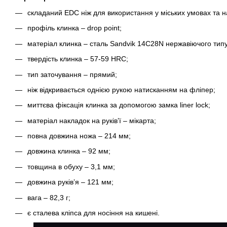
складаний EDC ніж для використання у міських умовах та н
профіль клинка – drop point;
матеріал клинка – сталь Sandvik 14C28N нержавіючого типу
твердість клинка – 57-59 HRC;
тип заточування – прямий;
ніж відкривається однією рукою натисканням на фліпер;
миттєва фіксація клинка за допомогою замка liner lock;
матеріал накладок на руківʼї – мікарта;
повна довжина ножа – 214 мм;
довжина клинка – 92 мм;
товщина в обуху – 3,1 мм;
довжина руківʼя – 121 мм;
вага – 82,3 г;
є сталева кліпса для носіння на кишені.