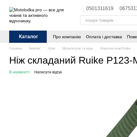
Перейти до основного контенту
0501311619
067531
Каталог
Про компанію
Оплата і доставка
Пове
Головна
Кемпінг
Ножі
Мультитули та інше
Класичні ножі Ruike
Ніж складаний Ruike P123
В наявності
Написати відгук