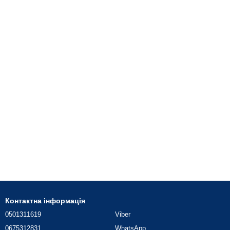
Контактна інформація
0501311619
Viber
0675312831
WhatsApp