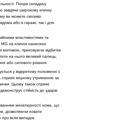
ільності. Попри складану
ою завдяки широкому клинку
тому ви можете сміливо
дома або в гаражі, так і для
зійними властивостями та
і MG на клинок нанесено
лі матовою, приховуючи відбитки
тити на нього великий палець,
ня або силового різання.
ується у відкритому положенні з
ць сприяє міцному утриманню за
вички. Цьому також сприяє
демонструє стійкість до ударів
уванням мініатюрності ножа, що
им, дозволяючи ховати
ю про всяк випадок.