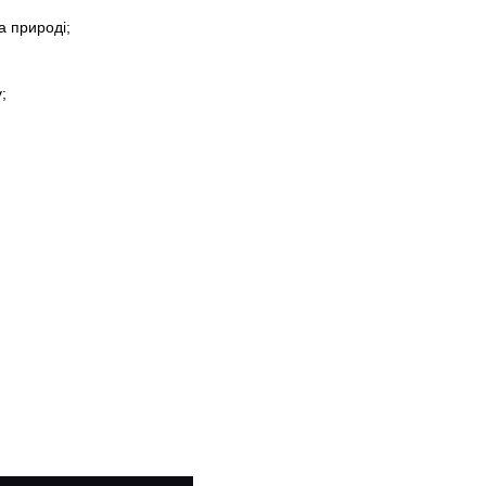
а природі;
;