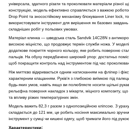
універсала, здатного різати та проколювати матеріали різної щ
конструкцію, модель ефективно справляється з важкою робот
Drop Point та зносостійкому механізму блокування Liner lock, 
використовувати інструмент для вирішення як базових завдань в
складніших робіт у польових умовах.
Матеріал клинка — шведська сталь Sandvik 14C28N з антикоро
високою міцністю, що продовжує термін служби ножа. У модел
додаткове покриття чорного кольору, яке робить поверхню ста
пальців. На обуху передбачено широкий упор: достатньо поміс
щоб покращити контроль над інструментом під час проколюван
Ніж миттєво відкривається одним натисканням на фліпер і фікс
характерним клацанням. Руківʼя з глибокою виїмкою під пале
будь-яких умов, навіть якщо ви полюбляєте носити щільні рука
рельєфна поверхня накладок з мікарти, міцного композиту, що 
та впливу різких температурних змін.
Модель важить 82,3 г разом з однопозиційною кліпсою. З урах
складається до 121 мм, це робить носіння максимально зручн
інструмент у сумці чи кишені одягу, щоб тримати його під руко
Характеристики: