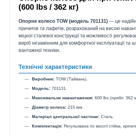
(600 lbs / 362 кг)
Опорне колесо TOW (модель 701131)
— це надій
причепів та лафетів, розрахований на високі нава
міцної сталевої конструкції та можливості регулюв
виріб незамінним для комфортної експлуатації та
вантажної техніки.
Технічні характеристики
Виробник:
TOW (Тайвань).
Модель:
701131.
Максимальне навантаження:
600 lbs (прибл. 362 к
Діаметр колеса:
215 мм.
Матеріал центральної частини:
Сталь.
Комплектація:
Регульована по висоті стійка, кріпи