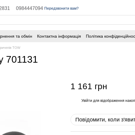
2831
0984447094
Передзвонити вам?
рнення та обмін
Контактна інформація
Політика конфіденційнос
причепів TOW
y 701131
1 161 грн
Увійти
для відображення накоп
%
Повідомити, коли з'яви