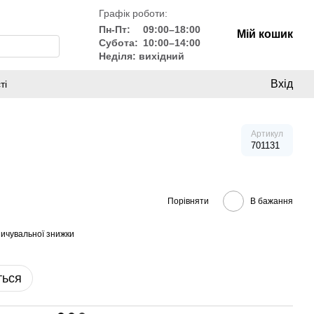
Графік роботи:
Пн-Пт:
09:00–18:00
Мій кошик
Субота:
10:00–14:00
Неділя: вихідний
Вхід
ті
Артикул
701131
Порівняти
В бажання
ичувальної знижки
ться