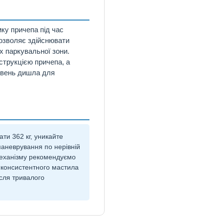
ку причепа під час
дозволяє здійснювати
х паркувальної зони.
струкцією причепа, а
івень дишла для
ти 362 кг, уникайте
маневрування по нерівній
механізму рекомендуємо
 консистентного мастила
ісля тривалого