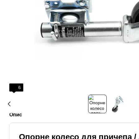
6
Опис
Опорне колесо для причепа 