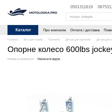
Перейти до основного контенту
0501311619
067531
Каталог
Про компанію
Оплата і доставка
Пове
Головна
Все для човнів
Причепи
Деталі для причепів
Деталі для 
Опорне колесо 600lbs jocke
Немає в наявності
Написати відгук