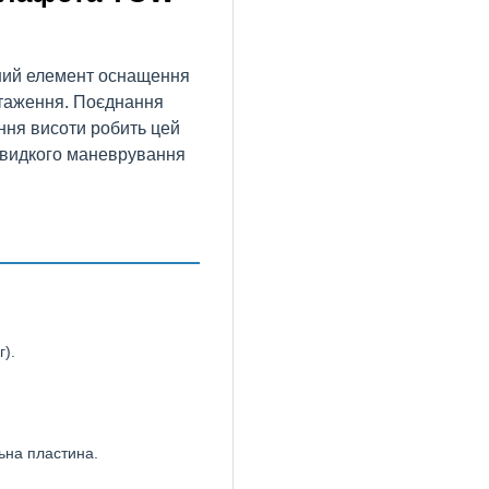
ний елемент оснащення
нтаження. Поєднання
ання висоти робить цей
 швидкого маневрування
г).
льна пластина.