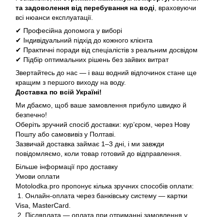
та задоволення від перебування на воді
, враховуючи
всі нюанси експлуатації.
✔ Професійна допомога у виборі
✔ Індивідуальний підхід до кожного клієнта
✔ Практичні поради від спеціалістів з реальним досвідом
✔ Підбір оптимальних рішень без зайвих витрат
Звертайтесь до нас — і ваш водний відпочинок стане ще
кращим з першого виходу на воду.
Доставка по всій Україні!
Ми дбаємо, щоб ваше замовлення прибуло швидко й
безпечно!
Оберіть зручний спосіб доставки: кур’єром, через Нову
Пошту або самовивіз у Полтаві.
Зазвичай доставка займає 1–3 дні, і ми завжди
повідомляємо, коли товар готовий до відправлення.
Більше інформації про доставку
Умови оплати
Motolodka.pro пропонує кілька зручних способів оплати:
1. Онлайн-оплата через банківську систему — картки
Visa, MasterCard.
2. Післяплата — оплата при отриманні замовлення у