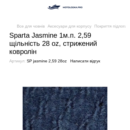
Все для човнів
Аксесуари для корпусу
Покриття підлоги т
Sparta Jasmine 1м.п. 2,59
щільність 28 oz, стрижений
ковролін
Артикул:
SP jasmine 2,59 28oz
Написати відгук