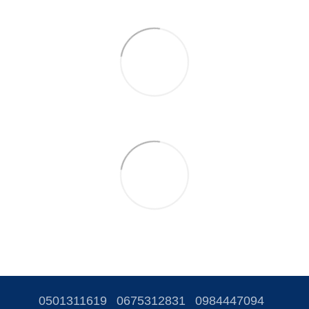
0501311619
0675312831
0984447094