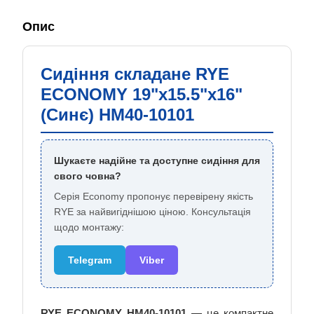
Опис
Сидіння складане RYE
ECONOMY 19"x15.5"x16"
(Синє) HM40-10101
Шукаєте надійне та доступне сидіння для
свого човна?
Серія Economy пропонує перевірену якість
RYE за найвигіднішою ціною. Консультація
щодо монтажу:
Telegram
Viber
RYE ECONOMY HM40-10101
— це компактне