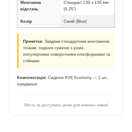
Монтажна
Стандарт 135 х 135 мм
відстань
(5.25")
Колір
Синій (Blue)
Примітка:
Завдяки стандартним монтажним
точкам, сидіння сумісне з усіма
популярними поворотними платформами та
стійками.
Комплектація:
Сидіння RYE Economy — 1 шт.,
пакування.
Якість за доступною ціною для кожного човна!