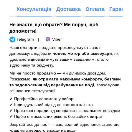
Консультація
Доставка
Оплата
Гарантія
Не знаєте, що обрати? Ми поруч, щоб
допомогти!
Telegram
|
Viber
Наші експерти з радістю проконсультують вас і
допоможуть підібрати
човен, мотор або аксесуари
, які
ідеально відповідатимуть вашим завданням, стилю
відпочинку та бюджету.
Ми не просто продаємо — ми ділимось досвідом.
Розкажемо,
як отримати максимум комфорту, безпеки
та задоволення від перебування на воді
, враховуючи
всі нюанси експлуатації.
✔ Професійна допомога у виборі
✔ Індивідуальний підхід до кожного клієнта
✔ Практичні поради від спеціалістів з реальним досвідом
✔ Підбір оптимальних рішень без зайвих витрат
Звертайтесь до нас — і ваш водний відпочинок стане ще
кращим з першого виходу на воду.