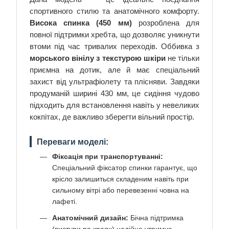
спортивного стилю та анатомічного комфорту.
Висока спинка (450 мм)
розроблена для
повної підтримки хребта, що дозволяє уникнути
втоми під час тривалих переходів. Оббивка з
морського вінілу з текстурою шкіри
не тільки
приємна на дотик, але й має спеціальний
захист від ультрафіолету та плісняви. Завдяки
продуманій ширині 430 мм, це сидіння чудово
підходить для встановлення навіть у невеликих
кокпітах, де важливо зберегти вільний простір.
Переваги моделі:
Фіксація при транспортуванні:
Спеціальний фіксатор спинки гарантує, що
крісло залишиться складеним навіть при
сильному вітрі або перевезенні човна на
лафеті.
Анатомічний дизайн:
Бічна підтримка
(виступи по краях) надійно утримує