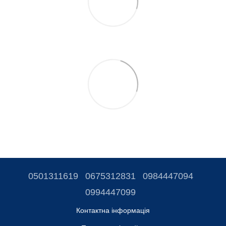
0501311619
0675312831
0984447094
0994447099
Контактна інформація