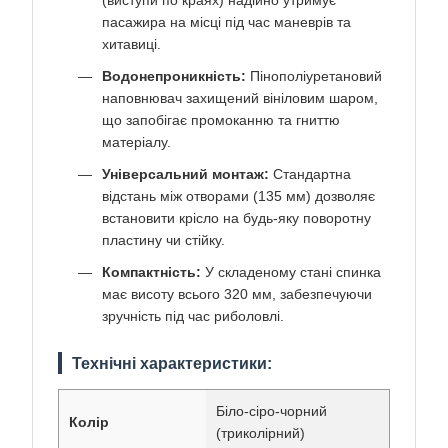
пасажира на місці під час маневрів та
хитавиці.
Водонепроникність:
Пінополіуретановий
наповнювач захищений вініловим шаром,
що запобігає промоканню та гниттю
матеріалу.
Універсальний монтаж:
Стандартна
відстань між отворами (135 мм) дозволяє
встановити крісло на будь-яку поворотну
пластину чи стійку.
Компактність:
У складеному стані спинка
має висоту всього 320 мм, забезпечуючи
зручність під час риболовлі.
Технічні характеристики:
Біло-сіро-чорний
Колір
(триколірний)