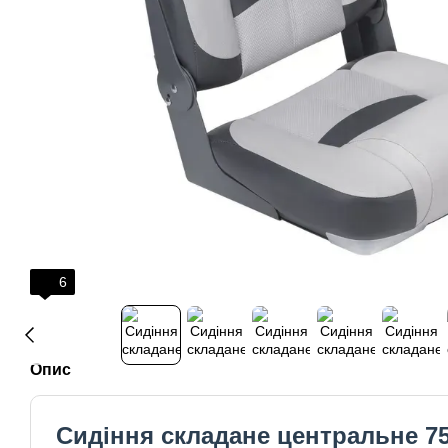
6
Опис
Сидіння складане центральне 7