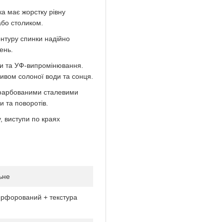
а має жорстку рівну
або столиком.
онтуру спинки надійно
ень.
ви та УФ-випромінювання.
ливом солоної води та сонця.
фарбованими сталевими
и та поворотів.
, виступи по краях
ьне
ерфорований + текстура