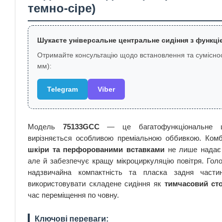
темно-сіре)
Шукаєте універсальне центральне сидіння з функці
Отримайте консультацію щодо встановлення та суміснос
мм):
Telegram
Viber
Модель
75133GCC
— це багатофункціональне це
вирізняється особливою преміальною оббивкою. Комб
шкіри та перфорованими вставками
не лише надає 
але й забезпечує кращу мікроциркуляцію повітря. Гол
надзвичайна компактність та пласка задня част
використовувати складене сидіння як
тимчасовий ст
час переміщення по човну.
Ключові переваги: