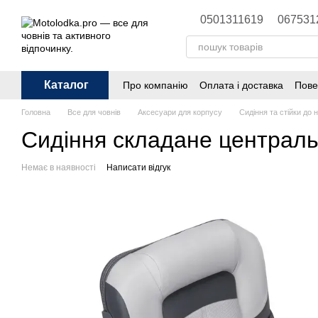
Перейти до основного контенту
0501311619
067531
Каталог
Про компанію
Оплата і доставка
Пове
Головна
Все для човнів
Аксесуари для корпусу
Сидіння та стійки до 
Сидіння складане централ
Немає в наявності
Написати відгук