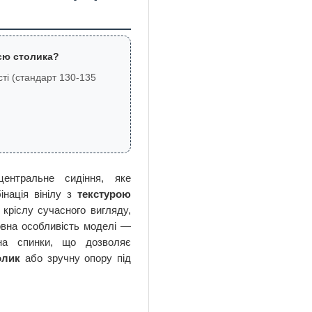
єю столика?
ті (стандарт 130-135
нтральне сидіння, яке
інація вінілу з
текстурою
кріслу сучасного вигляду,
овна особливість моделі —
ина спинки, що дозволяє
олик
або зручну опору під