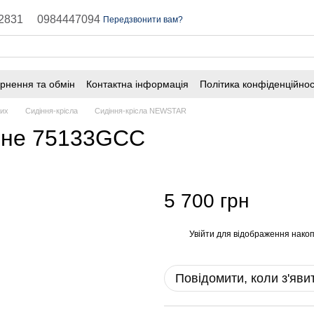
2831
0984447094
Передзвонити вам?
рнення та обмін
Контактна інформація
Політика конфіденційнос
них
Сидіння-крісла
Сидіння-крісла NEWSTAR
ьне 75133GCC
5 700 грн
Увійти
для відображення накоп
%
Повідомити, коли з'яви