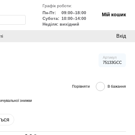
Графік роботи:
Пн-Пт:
09:00–18:00
Мій кошик
Субота:
10:00–14:00
Неділя: вихідний
Вхід
ті
Артикул
75133GCC
Порівняти
В бажання
ичувальної знижки
ться