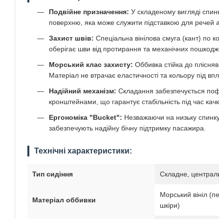
Подвійне призначення:
У складеному вигляді спинк
поверхню, яка може служити підставкою для речей 
Захист швів:
Спеціальна вінілова смуга (кант) по к
оберігає шви від протирання та механічних пошкодж
Морський клас захисту:
Оббивка стійка до плісня
Матеріал не втрачає еластичності та кольору під вп
Надійний механізм:
Складання забезпечується по
кронштейнами, що гарантує стабільність під час качк
Ергономіка "Bucket":
Незважаючи на низьку спинку
забезпечують надійну бічну підтримку пасажира.
Технічні характеристики:
Тип сидіння
Складне, централ
Морський вініл (п
Матеріал оббивки
шкіри)