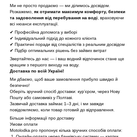
Ми не просто продаємо — ми ділимось досвідом.
Розкажемо,
як отримати максимум комфорту, безпеки
та задоволення від перебування на воді
, враховуючи
всі нюанси експлуатації.
✔ Професійна допомога у виборі
✔ Індивідуальний підхід до кожного клієнта
✔ Практичні поради від спеціалістів з реальним досвідом
✔ Підбір оптимальних рішень без зайвих витрат
Звертайтесь до нас — і ваш водний відпочинок стане ще
кращим з першого виходу на воду.
Доставка по всій Україні!
Ми дбаємо, щоб ваше замовлення прибуло швидко й
безпечно!
Оберіть зручний спосіб доставки: кур’єром, через Нову
Пошту або самовивіз у Полтаві.
Зазвичай доставка займає 1–3 дні, і ми завжди
повідомляємо, коли товар готовий до відправлення.
Більше інформації про доставку
Умови оплати
Motolodka.pro пропонує кілька зручних способів оплати:
1. Онлайн-оплата через банківську систему — картки