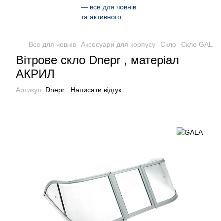
Все для човнів
Аксесуари для корпусу
Скло
Скло GALA
Вітрове скло Dnepr , матеріал
АКРИЛ
Артикул:
Dnepr
Написати відгук