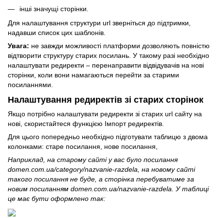
інші значущі сторінки.
Для налаштування структури url зверніться до підтримки,
надавши список цих шаблонів.
Увага:
не завжди можливості платформи дозволяють повністю
відтворити структуру старих посилань. У такому разі необхідно
налаштувати редиректи – перенаправити відвідувачів на нові
сторінки, коли вони намагаються перейти за старими
посиланнями.
Налаштування редиректів зі старих сторінок
Якщо потрібно налаштувати редиректи зі старих url сайту на
нові, скористайтеся функцією Імпорт редиректів.
Для цього попередньо необхідно підготувати таблицю з двома
колонками: старе посилання, нове посилання,
Наприклад, на старому сайті у вас було посилання
domen.com.ua/category/nazvanie-razdela, на новому сайті
такого посилання не буде, а сторінка перебуватиме за
новим посиланням domen.com.ua/nazvanie-razdela. У таблиці
це має бути оформлено так: