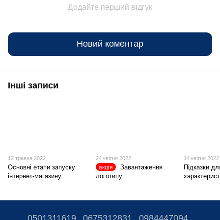
Додайте перший відгук
Новий коментар
Інші записи
12 травня 2022
24 квітня 2022
14 квітня 2022
Основні етапи запуску
Завантаження
Підказки дл
акція
інтернет-магазину
логотипу
характерист
0501311619
0675312831
0984447094