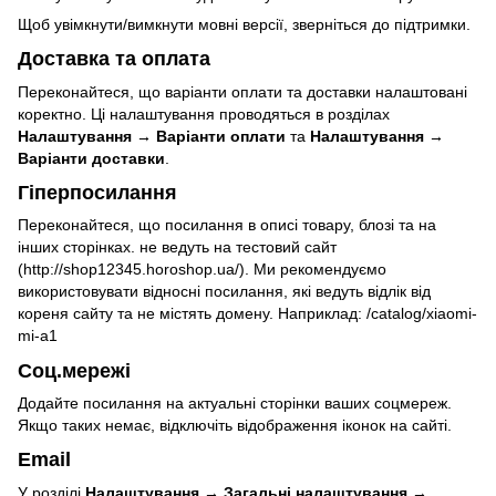
Щоб увімкнути/вимкнути мовні версії, зверніться до підтримки.
Доставка та оплата
Переконайтеся, що варіанти оплати та доставки налаштовані
коректно. Ці налаштування проводяться в розділах
Налаштування → Варіанти оплати
та
Налаштування →
Варіанти доставки
.
Гіперпосилання
Переконайтеся, що посилання в описі товару, блозі та на
інших сторінках. не ведуть на тестовий сайт
(
http://shop12345.horoshop.ua/
). Ми рекомендуємо
використовувати відносні посилання, які ведуть відлік від
кореня сайту та не містять домену. Наприклад: /catalog/xiaomi-
mi-a1
Соц.мережі
Додайте посилання на актуальні сторінки ваших соцмереж.
Якщо таких немає, відключіть відображення іконок на сайті.
Email
У розділі
Налаштування → Загальні налаштування →