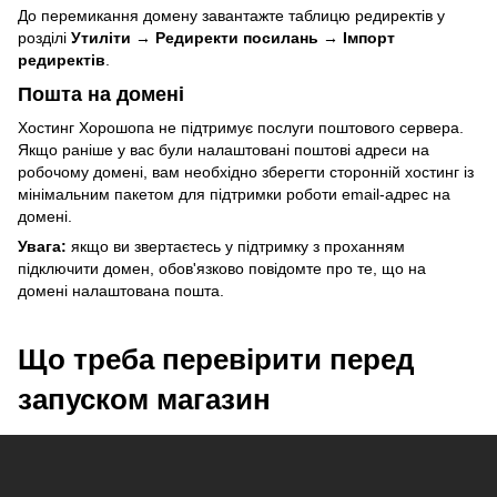
До перемикання домену завантажте таблицю редиректів у
розділі
Утиліти → Редиректи посилань → Імпорт
редиректів
.
Пошта на домені
Хостинг Хорошопа не підтримує послуги поштового сервера.
Якщо раніше у вас були налаштовані поштові адреси на
робочому домені, вам необхідно зберегти сторонній хостинг із
мінімальним пакетом для підтримки роботи email-адрес на
домені.
Увага:
якщо ви звертаєтесь у підтримку з проханням
підключити домен, обов'язково повідомте про те, що на
домені налаштована пошта.
Що треба перевірити перед
запуском магазин