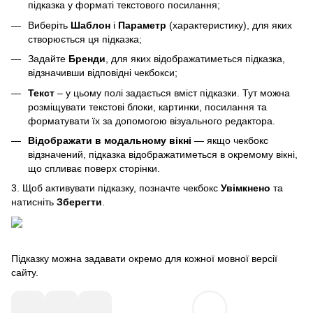
підказка у форматі текстового посилання;
Виберіть
Шаблон
і
Параметр
(характеристику), для яких
створюється ця підказка;
Задайте
Бренди
, для яких відображатиметься підказка,
відзначивши відповідні чекбокси;
Текст
– у цьому полі задається вміст підказки. Тут можна
розміщувати текстові блоки, картинки, посилання та
форматувати їх за допомогою візуального редактора.
Відображати в модальному вікні
— якщо чекбокс
відзначений, підказка відображатиметься в окремому вікні,
що спливає поверх сторінки.
3. Щоб активувати підказку, позначте чекбокс
Увімкнено
та
натисніть
Зберегти
.
Підказку можна задавати окремо для кожної мовної версії
сайту.